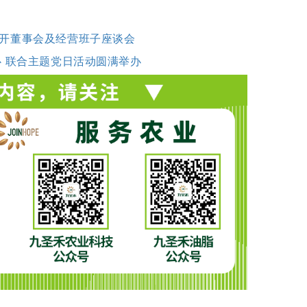
开董事会及经营班子座谈会
心 联合主题党日活动圆满举办