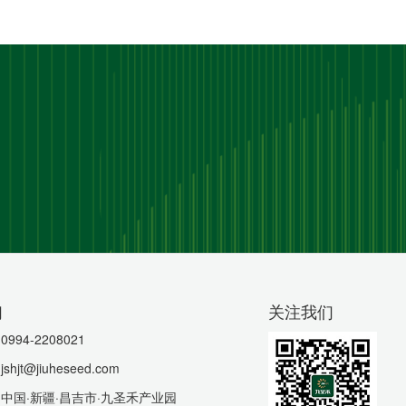
们
关注我们
：
0994-2208021
：
jshjt@jiuheseed.com
：
中国·新疆·昌吉市·九圣禾产业园