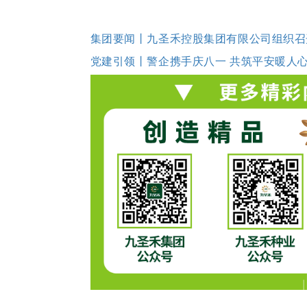
集团要闻丨九圣禾控股集团有限公司组织召
党建引领丨警企携手庆八一 共筑平安暖人