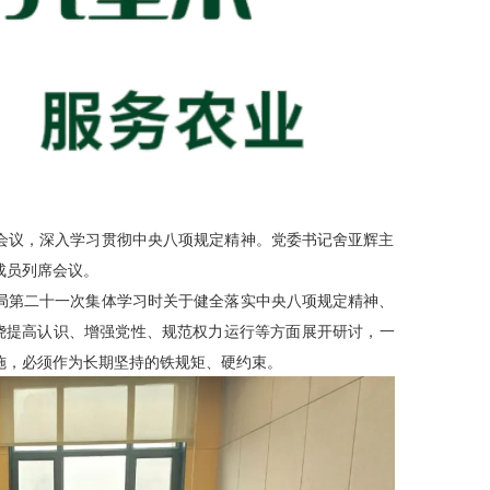
会议，深入学习贯彻中央八项规定精神。党委书记舍亚辉主
成员列席会议。
局第二十一次集体学习时关于健全落实中央八项规定精神、
围绕提高认识、增强党性、规范权力运行等方面展开研讨，一
施，必须作为长期坚持的铁规矩、硬约束。